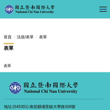
跳
到
主
要
內
容
首頁
法規/表單
表單
區
表單
表單
地址:(545301) 南投縣埔里鎮大學路508號