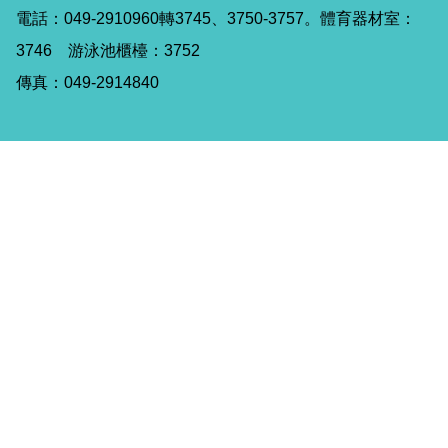
電話：049-2910960轉3745、3750-3757。體育器材室：
3746 游泳池櫃檯：3752
傳真：049-2914840