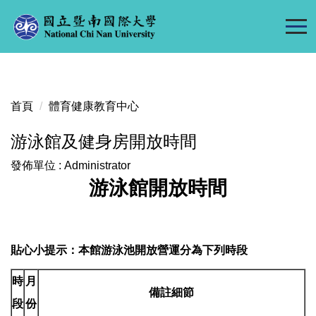
跳
到
主
要
內
容
首頁
體育健康教育中心
區
游泳館及健身房開放時間
發佈單位 :
Administrator
游泳館開放時間
貼心小提示：本館游泳池開放營運分為下列時段
時
月
備註細節
段
份